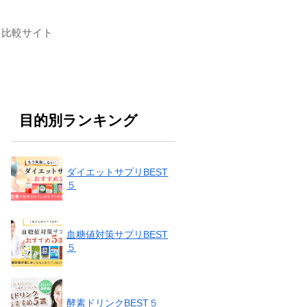
ト比較サイト
目的別ランキング
ダイエットサプリBEST
５
血糖値対策サプリBEST
５
酵素ドリンクBEST５