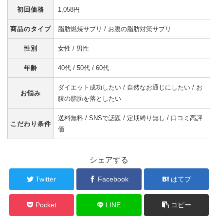
初回価格
1,058円
商品のタイプ
脂肪燃焼サプリ / お腹の脂肪対策サプリ
性別
女性 / 男性
年齢
40代 / 50代 / 60代
ダイエット成功したい / 自然なお通じにしたい / お
お悩み
腹の脂肪を落としたい
送料無料 / SNSで話題 / 定期縛り無し / 口コミ高評
こだわり条件
価
シェアする
Twitter
Facebook
はてブ
Pocket
LINE
コピー