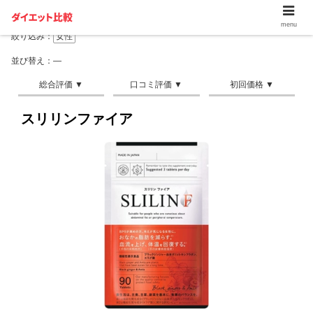
menu
絞り込み：
女性
並び替え：―
スリリンファイア