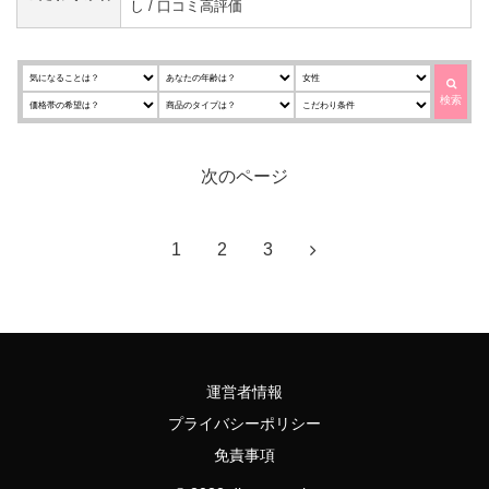
し / 口コミ高評価
検索
次のページ
次
1
2
3
へ
運営者情報
プライバシーポリシー
免責事項