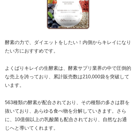
酵素の力で、ダイエットをしたい！内側からキレイになり
たい方におすすめです。
よくばりキレイの生酵素は、酵素サプリ業界の中で圧倒的
な売上を誇っており、累計販売数は210,000袋を突破して
います。
563種類の酵素が配合されており、その種類の多さは群を
抜いており、あらゆる食べ物を分解していきます。さら
に、10億個以上の乳酸菌も配合されており、自然なお通
じへと導いてくれます。