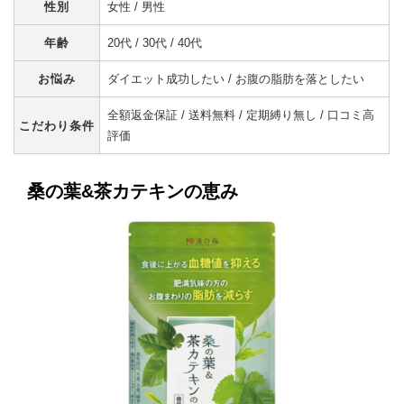
性別
女性 / 男性
年齢
20代 / 30代 / 40代
お悩み
ダイエット成功したい / お腹の脂肪を落としたい
全額返金保証 / 送料無料 / 定期縛り無し / 口コミ高
こだわり条件
評価
桑の葉&茶カテキンの恵み