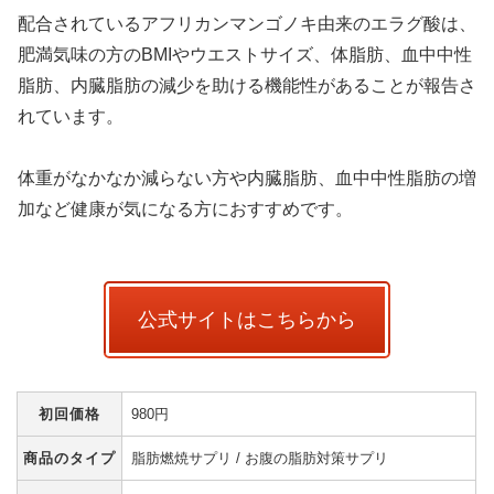
配合されているアフリカンマンゴノキ由来のエラグ酸は、
肥満気味の方のBMIやウエストサイズ、体脂肪、血中中性
脂肪、内臓脂肪の減少を助ける機能性があることが報告さ
れています。
体重がなかなか減らない方や内臓脂肪、血中中性脂肪の増
加など健康が気になる方におすすめです。
公式サイトはこちらから
初回価格
980円
商品のタイプ
脂肪燃焼サプリ / お腹の脂肪対策サプリ