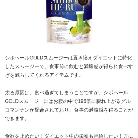
シボヘールGOLDスムージーは置き換えダイエットに特化
したスムージーで、食事前に飲むと満腹感が得られ食べす
ぎを減らしてくれるアイテムです。
太る原因は、食べ過ぎてしまうことですが、シボヘール
GOLDスムージーにはお腹の中で196倍に膨れ上がるグル
コマンナンが配合されており、食事の満腹感を得ることが
できます。
食欲を止めたい！ダイエット中の栄養も補給したい！方に