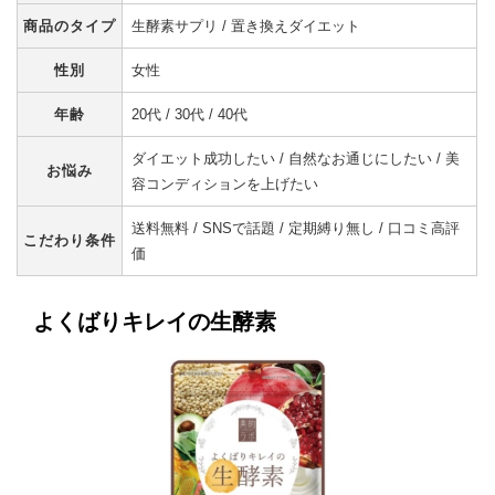
商品のタイプ
生酵素サプリ / 置き換えダイエット
性別
女性
年齢
20代 / 30代 / 40代
ダイエット成功したい / 自然なお通じにしたい / 美
お悩み
容コンディションを上げたい
送料無料 / SNSで話題 / 定期縛り無し / 口コミ高評
こだわり条件
価
よくばりキレイの生酵素