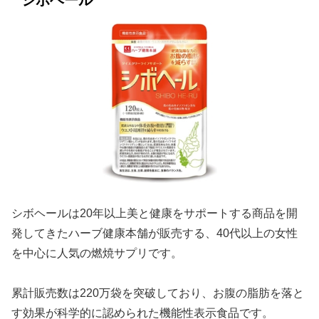
シボヘールは20年以上美と健康をサポートする商品を開
発してきたハーブ健康本舗が販売する、40代以上の女性
を中心に人気の燃焼サプリです。
累計販売数は220万袋を突破しており、お腹の脂肪を落と
す効果が科学的に認められた機能性表示食品です。