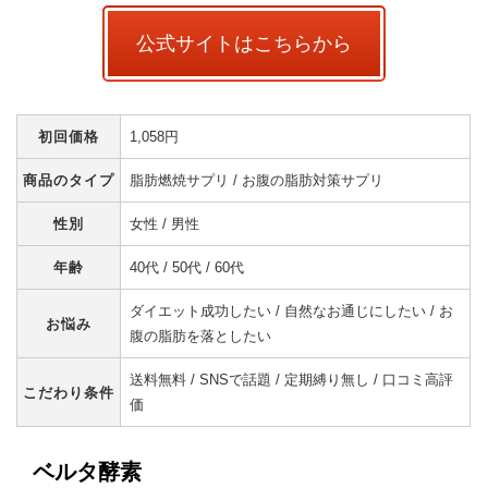
公式サイトはこちらから
初回価格
1,058円
商品のタイプ
脂肪燃焼サプリ / お腹の脂肪対策サプリ
性別
女性 / 男性
年齢
40代 / 50代 / 60代
ダイエット成功したい / 自然なお通じにしたい / お
お悩み
腹の脂肪を落としたい
送料無料 / SNSで話題 / 定期縛り無し / 口コミ高評
こだわり条件
価
ベルタ酵素