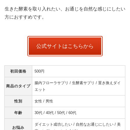
生きた酵素を取り入れたい、お通じを自然な感じにしたい
方におすすめです。
公式サイトはこちらから
初回価格
500円
腸内フローラサプリ / 生酵素サプリ / 置き換えダイ
商品のタイプ
エット
性別
女性 / 男性
年齢
30代 / 40代 / 50代 / 60代
ダイエット成功したい / 自然なお通じにしたい / 美
お悩み