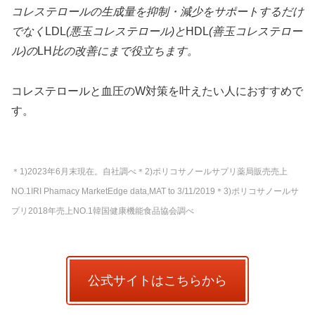
コレステロールの生成量を抑制・減少をサポートするだけ
でなく
LDL
(悪玉コレステロール)と
HDL
(善玉コレステロー
ル)の
LH
比の改善にまで役立ちます。
コレステロールと血圧のW対策を叶えたい人におすすめで
す。
＊1)2023年6月末現在。自社調べ＊2)ポリコサノールサプリ薬局販売売上
NO.1IRI Phamacy MarketEdge data,MAT to 3/11/2019＊3)ポリコサノールサ
プリ2018年売上NO.1韓国健康機能食品協会調べ
公式サイトはこちらから