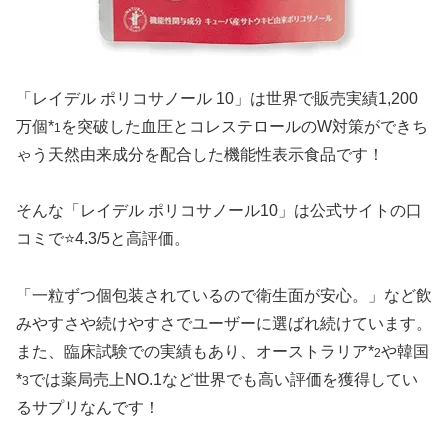
「レイデル ポリコサノール 10」は世界で販売実績1,200
万個*
を突破した血圧とコレステロールのW対策ができち
1
ゃう天然由来成分を配合した機能性表示食品です！
そんな「レイデル ポリコサノール10」は公式サイトの口
コミで⭐️4.3/5と高評価。
「一粒ずつ個包装されているので衛生面が安心。」など飲
みやすさや続けやすさでユーザーに選ばれ続けています。
また、臨床試験での実績もあり、オーストラリア*
や韓国
2
*
では薬局売上NO.1など世界でも高い評価を獲得してい
3
るサプリなんです！