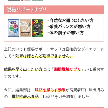
上記の中でも便秘サポートサプリは直接的なダイエットと
しての
効果はほとんど
期待できません。
結果を早く出したい方
には「
脂肪燃焼サプリ
」が１番おす
すめです。
今回、編集部は、
脂肪を減らす
効果
が消費者庁に届出済み
の「
機能性表示食品
」15商品をガチ調査しました。