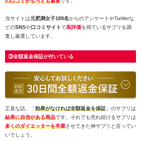
の口コミがもっとも重要
です。
当サイトは
元肥満女子189名
からのアンケートやTwitterな
どの
SNS
や
口コミサイト
で
高評価
を得ているサプリを調
査し厳選しています。
③全額返金保証が付いている
正直な話、「
効果がなければ全額返金を保
証
」のサプリは
結果に自信がある商品
です。それでも売れ続けるサプリは
多くのダイエッターを卒業
させてきた神サプリと言ってい
いでしょう。