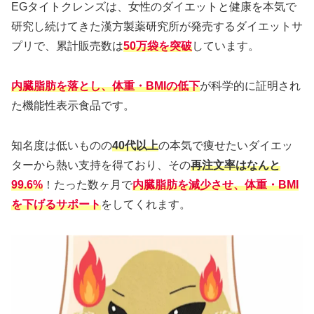
EGタイトクレンズは、女性のダイエットと健康を本気で
研究し続けてきた漢方製薬研究所が発売するダイエットサ
プリで、累計販売数は
50万袋を突破
しています。
内臓脂肪を落とし、体重・BMIの低下
が科学的に証明され
た機能性表示食品です。
知名度は低いものの
40代以上
の本気で痩せたいダイエッ
ターから熱い支持を得ており、その
再注文率はなんと
99.6%
！たった数ヶ月で
内臓脂肪を減少させ、体重・BMI
を下げるサポート
をしてくれます。