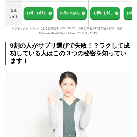
公式
お得にお試し
お得にお試し
お得にお試し
お得に
サイト
※ブラックジンジャーによる肥満気味（BMI 25~30）の男女52名の12週間後の実績。出典：
DiabestesMetabSyndr Objest.2018,11:447-458
9割の人がサプリ選びで失敗！？ラクして成
功している人はこの３つの秘密を知ってい
ます！