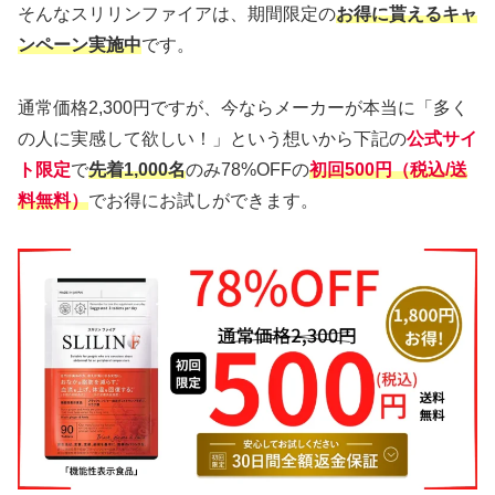
そんなスリリンファイアは、期間限定の
お得に貰えるキャ
ンペーン実施中
です。
通常価格2,300円ですが、今ならメーカーが本当に「多く
の人に実感して欲しい！」という想いから下記の
公式サイ
ト限定
で
先着1,000名
のみ78%OFFの
初回500円（税込/送
料無料）
でお得にお試しができます。