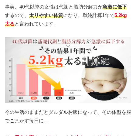
事実、40代以降の女性は代謝と脂肪分解力が
急激に低下
するので、
太りやすい体質
になり、単純計算1年で
5.2kg
太る
と言われています。
今の生活のままだとダルダルお腹になって、その体型を服
でごまかす毎日に…