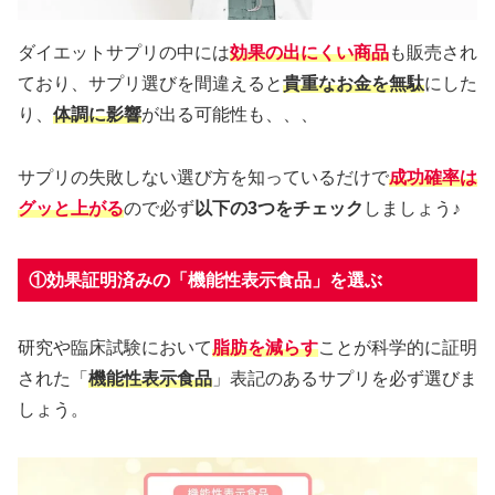
ダイエットサプリの中には
効果の出にくい商品
も販売され
ており、サプリ選びを間違えると
貴重なお金を無駄
にした
り、
体調に影響
が出る可能性も、、、
サプリの失敗しない選び方を知っているだけで
成功確率は
グッと上がる
ので必ず
以下の3つをチェック
しましょう♪
①効果証明済みの「機能性表示食品」を選ぶ
研究や臨床試験において
脂肪を減らす
ことが科学的に証明
された「
機能性表示食品
」表記のあるサプリを必ず選びま
しょう。