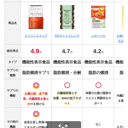
商品名
スリリンファイア
EGタイトクレンズ
シボヘール
お腹の脂
る方の
4.
9
4
4.
7
4.
2
総合得点
/5
/5
/5
機能性表示食品
機能性表示食品
機能性表示食品
機能性
タイプ
サプリの
脂肪燃焼サプリ
脂肪燃焼・分解
脂肪の燃焼
脂肪
種類
◎
◯
◯
サプリの
内臓脂肪落とす
体重やお腹の脂肪や
お腹の肪
、
皮下脂
機能
内臓脂肪
体重・BMIの低下サポ
ウエスト周囲径をサ
肪
、内臓脂肪を落と
を落と
ート
ポート
す
のを助ける
◎
その他の
血流を促し体温UP
なし
なし
機能
エネルギ
エネルギー代謝UP