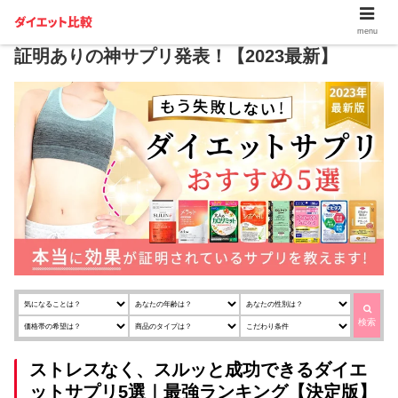
ダイエットサプリおすすめ５選｜本当に効果
menu
証明ありの神サプリ発表！【2023最新】
検索
ストレスなく、スルッと成功できるダイエ
ットサプリ5選｜最強ランキング【決定版】