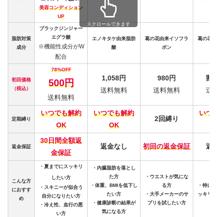
美容コンディション
UP
スクロールできます
ブラックジンジャー
エグラ酸
脂肪対策
エノキタケ由来脂肪
葛の花由来イソフラ
葛の花由
※機能性成分がW
成分
酸
ボン
配合
78%OFF
1,058円
980円
割
初回価格
500円
（税込）
送料無料
送料無料
送
送料無料
いつでも解約
いつでも解約
いつ
2回縛り
定期縛り
OK
OK
30日間全額返
返金なし
初回の返金保証
返
返金保証
金保証
・夏までにスッキリ
・内臓脂肪を落とし
た方
・ウエストが気にな
したい方
こんな方
・体重、BMIを低下し
る方
・特にお
・スキニーが似合う
におすす
たい方
・大手メーカーのサ
ッキリ落
自分になりたい方
め
・健康診断の結果が
プリを試したい方
・冷え性、血行の悪
気になる方
い方