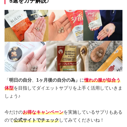
5選をガチ解説♪
「
明日の自分
、
1ヶ月後の自分の為」
に
憧れの服が似合う
体型
を目指してダイエットサプリを上手く活用していきま
しょう♪
今だけの
お得なキャンペーン
を実施しているサプリもある
ので
公式サイトでチェック
してみてくださいね！