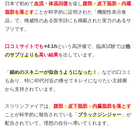
日本で初めて
血流
・
体温
回復
を促し
腹部・皮下脂肪・内蔵
脂肪
を落とす
ことが科学的に証明された「機能性表示食
品」で、権威性のある医学詩にも掲載された実力のあるサ
プリです。
口コミサイトでも
⭐️4.1/
という高評価で、臨床試験では
他
5
のサプリよりも
高い結果
を出しています。
「
細めのスキニーが似合うようになった！
」などの口コミ
もあり、特に40代付近の痩せてキレイになりたい主婦層
から支持されています。
スリリンファイアは、
腹部・皮下脂肪・内臓脂肪を落とす
ことが科学的に報告されている「
ブラックジンジャー
」が
配合されていて、理想の自分へ導いてくれます。