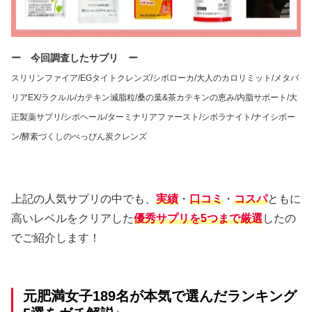
ー 今回調査したサプリ ー
スリリンファイア/EGタイトクレンズ/シボローカ/大人のカロリミット/メタバ
リアEX/ラクルル/カテキン減脂粒/桑の葉&茶カテキンの恵み/内脂サポート/大
正製薬サプリ/シボヘール/ターミナリアファースト/シボラナイト/ナイシボー
ン/酵素づくしのべっぴん炭クレンズ
上記の人気サプリの中でも、
実績
・
口コミ
・
コスパ
ともに
高いレベルをクリアした
優秀サプリを5つまで厳選
したの
でご紹介します！
元肥満女子189名が本気で選んだランキング