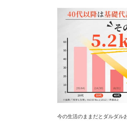
今の生活のままだとダルダル