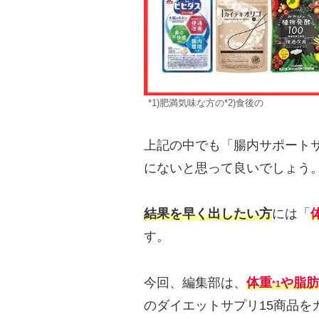
*1)肥満気味な方の*2)食後の
上記の中でも「腸内サポート
にないと思って良いでしょう
結果を早く出したい方
には「
す。
今回、編集部は、
体重
や脂肪
*1
のダイエットサプリ15商品を