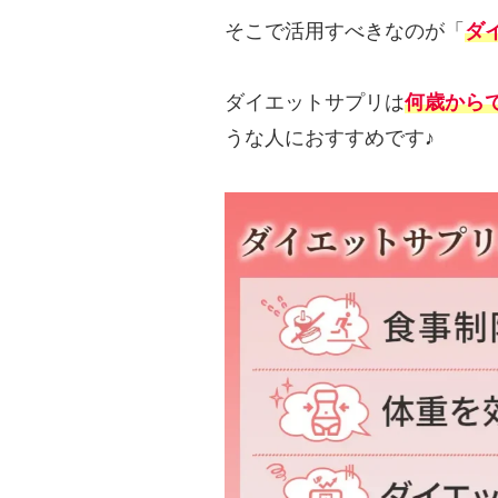
そこで活用すべきなのが「
ダ
ダイエットサプリは
何歳から
うな人におすすめです♪