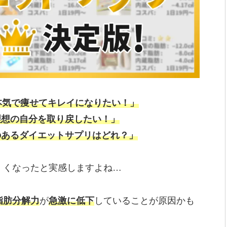
そ本気で痩せてキレイになりたい！」
理想の自分を取り戻したい！」
のあるダイエットサプリはどれ？」
くくなったと実感しますよね…
脂肪分解力
が
急激に低下
していることが原因かも