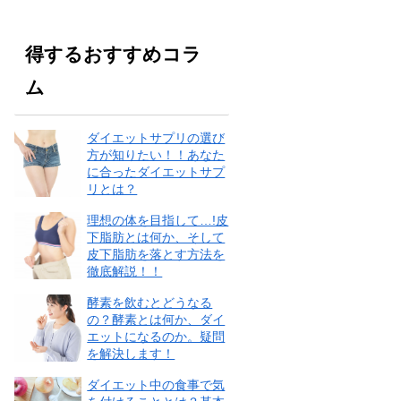
得するおすすめコラ
ム
ダイエットサプリの選び
方が知りたい！！あなた
に合ったダイエットサプ
リとは？
理想の体を目指して…!皮
下脂肪とは何か、そして
皮下脂肪を落とす方法を
徹底解説！！
酵素を飲むとどうなる
の？酵素とは何か、ダイ
エットになるのか。疑問
を解決します！
ダイエット中の食事で気